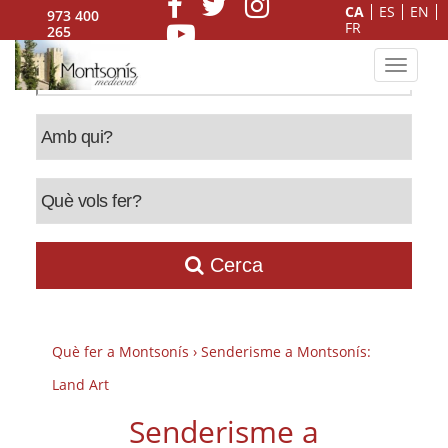
CA
ES
EN
973 400
FR
265
Toggle n
Cerca
Què fer a Montsonís
› Senderisme a Montsonís:
Land Art
Senderisme a