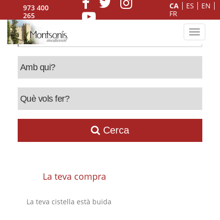
CA
ES
EN
973 400
FR
265
Toggle n
Cerca
La teva compra
La teva cistella està buida